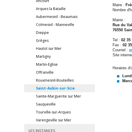
Ancourt
Maire :
Fré
Arques la Bataille
Nombre d'h
Aubermesnil - Beaumais
Mairie :
Colmesnil - Manneville
Rue du Va
76550 Sain
Dieppe
Tel :
02 35 
Grèges
Fax :
02 35
Hautot sur Mer
Courriel :
m
Site interne
Martigny
Martin-Eglise
Horaires d'
Offranville
Lundi
Rouxmesnil-Bouteilles
Mercr
Saint-Aubin-sur-Scie
Sainte-Marguerite sur Mer
Sauqueville
Tourville-sur-Arques
Varengeville sur Mer
LES INSTANCES