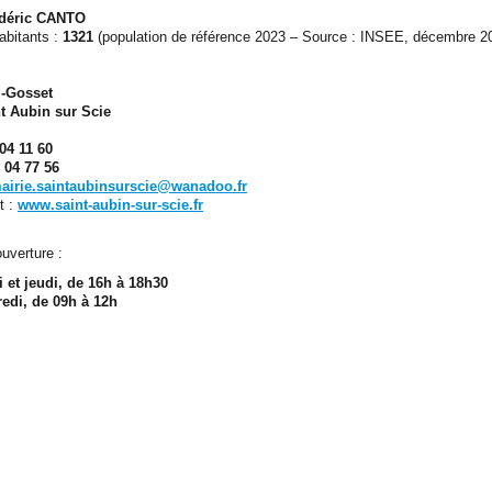
déric CANTO
abitants :
1321
(population de référence 2023 – Source : INSEE, décembre 2
l-Gosset
t Aubin sur Scie
04 11 60
 04 77 56
airie.saintaubinsurscie@wanadoo.fr
t :
www.saint-aubin-sur-scie.fr
ouverture :
 et jeudi, de 16h à 18h30
edi, de 09h à 12h