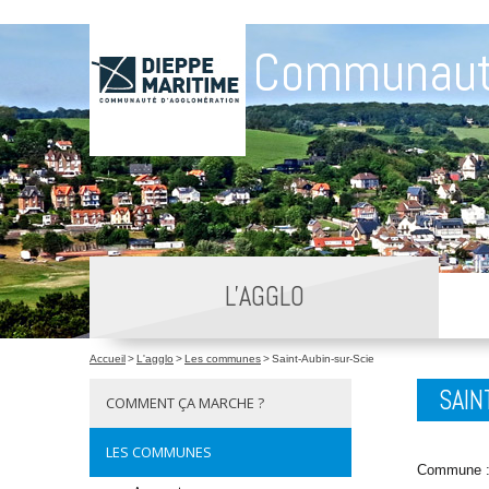
Communaut
L'AGGLO
Accueil
>
L'agglo
>
Les communes
>
Saint-Aubin-sur-Scie
SAIN
COMMENT ÇA MARCHE ?
LES COMMUNES
Commune 