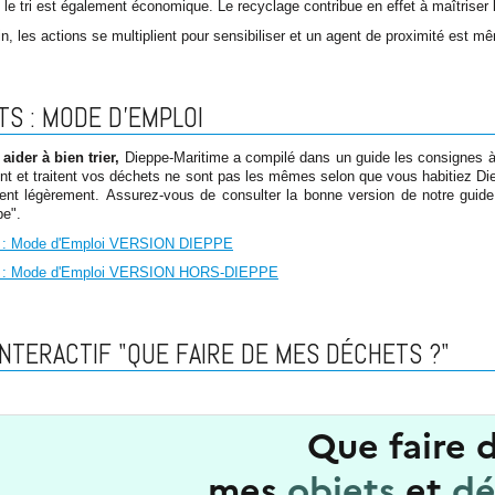
 le tri est également économique. Le recyclage contribue en effet à maîtriser 
ain, les actions se multiplient pour sensibiliser et un agent de proximité est m
S : MODE D'EMPLOI
aider à bien trier,
Dieppe-Maritime a compilé dans un guide les consignes à s
ent et traitent vos déchets ne sont pas les mêmes selon que vous habitiez Di
fèrent légèrement. Assurez-vous de consulter la bonne version de notre guid
pe".
 : Mode d'Emploi VERSION DIEPPE
 : Mode d'Emploi VERSION HORS-DIEPPE
INTERACTIF "QUE FAIRE DE MES DÉCHETS ?"