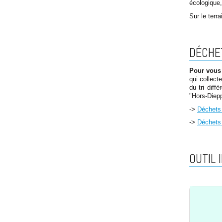
écologique,
Sur le terr
DÉCHET
Pour vous 
qui collect
du tri dif
"Hors-Diep
->
Déchets
->
Déchets
OUTIL 