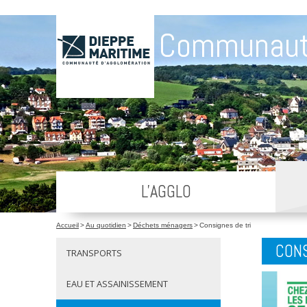
Communaut
L'AGGLO
Accueil
>
Au quotidien
>
Déchets ménagers
>
Consignes de tri
CONS
TRANSPORTS
EAU ET ASSAINISSEMENT