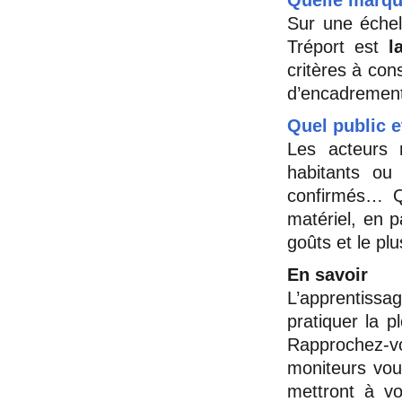
Quelle marqu
Sur une échel
Tréport est
l
critères à con
d’encadrement
Quel public e
Les acteurs n
habitants ou
confirmés… Q
matériel, en p
goûts et le pl
En savoir
L’apprentissa
pratiquer la 
Rapprochez-vou
moniteurs vou
mettront à vo