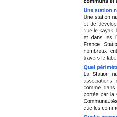
communs et au
Une station n
Une station na
et de développ
que le kayak, 
et dans les 
France Stati
nombreux crit
travers le lab
Quel périmètr
La Station n
associations 
comme dans l’
portée par la
Communautés d
que les commu