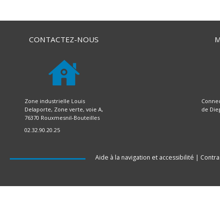
CONTACTEZ-NOUS
M
Zone industrielle Louis
Connec
Delaporte, Zone verte, voie A,
de Die
76370 Rouxmesnil-Bouteilles
02.32.90.20.25
Aide à la navigation et accessibilité
|
Contra