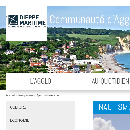
Communauté d'Agg
L'AGGLO
AU QUOTIDIEN
Accueil
>
Nos projets
>
Sport
>
Nautisme
NAUTISM
CULTURE
ECONOMIE