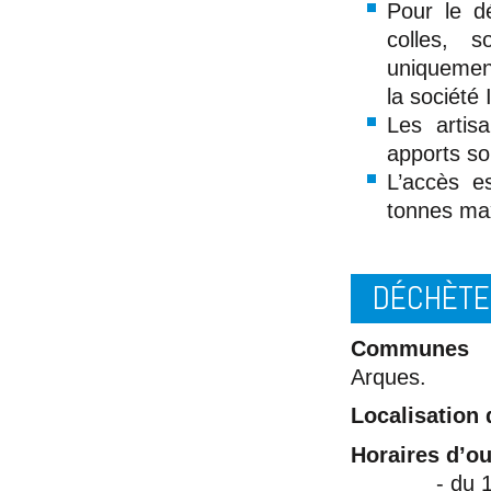
Pour le dé
colles, s
uniquemen
la sociét
Les artis
apports so
L’accès e
tonnes ma
DÉCHÈTE
Communes 
Arques.
Localisation d
Horaires d’ou
- du 1er avr