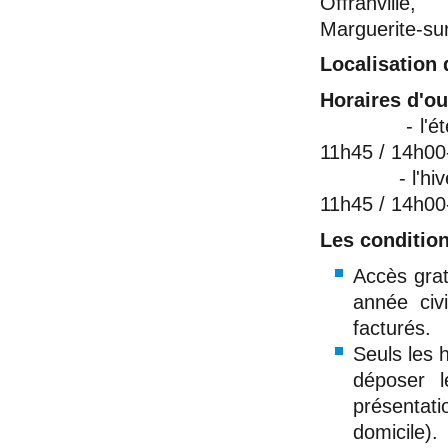
Offranville, 
Marguerite-sur
Localisation d
Horaires d'ou
- l'été, du 
11h45 / 14h0
- l'hiver, d
11h45 / 14h00
Les conditio
Accès grat
année civ
facturés.
Seuls les 
déposer l
présentati
domicile).