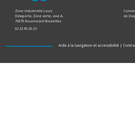
Zone industrielle Louis
Connec
Delaporte, Zone verte, voie A,
de Die
76370 Rouxmesnil-Bouteilles
02.32.90.20.25
Aide à la navigation et accessibilité
|
Contra