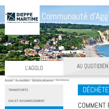
Communauté d'Agg
AU QUOTIDIEN
L'AGGLO
Accueil
>
Au quotidien
>
Déchets ménagers
>
Déchèteries
DÉCHÈTE
TRANSPORTS
EAU ET ASSAINISSEMENT
COMMENT F