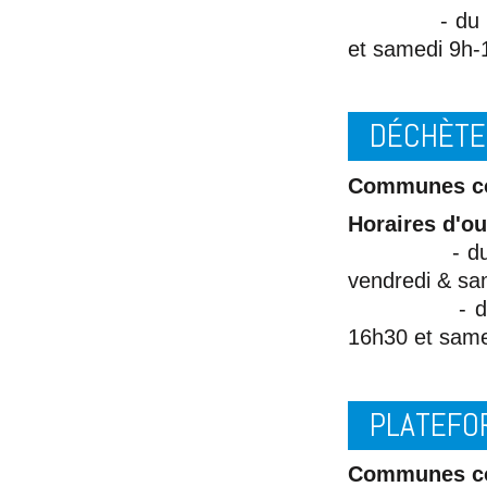
- du 1er no
et samedi 9h-
DÉCHÈTE
Communes co
Horaires d'ou
- du 1er avr
vendredi & sa
- du 1er no
16h30 et same
PLATEFO
Communes co