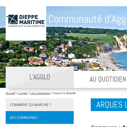
Communauté d'Agg
L'AGGLO
AU QUOTIDIEN
Accueil
>
L'agglo
>
Les communes
>
Arques la Bataille
ARQUES L
COMMENT ÇA MARCHE ?
LES COMMUNES