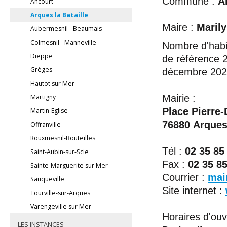
Commune :
A
Ancourt
Arques la Bataille
Maire :
Maril
Aubermesnil - Beaumais
Colmesnil - Manneville
Nombre d'habi
Dieppe
de référence 
Grèges
décembre 202
Hautot sur Mer
Mairie :
Martigny
Place Pierre-
Martin-Eglise
76880 Arques-
Offranville
Rouxmesnil-Bouteilles
Tél :
02 35 85
Saint-Aubin-sur-Scie
Fax :
02 35 85
Sainte-Marguerite sur Mer
Courrier :
mair
Sauqueville
Site internet :
Tourville-sur-Arques
Varengeville sur Mer
Horaires d'ouv
LES INSTANCES