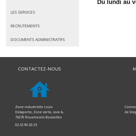
Du lundi au v
LES SERVICES
RECRUTEMENTS
DOCUMENTS ADMINISTRATIFS
CONTACTEZ-NOUS
M
Zone industrielle Louis
Connec
Delaporte, Zone verte, voie A,
de Die
76370 Rouxmesnil-Bouteilles
02.32.90.20.25