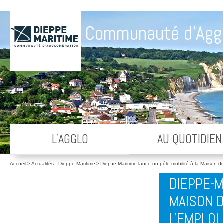
Communauté d'Agg
L'AGGLO
AU QUOTIDIEN
Accueil
>
Actualités - Dieppe Maritime
>
Dieppe-Maritime lance un pôle mobilité à la Maison de 
DIEPPE-M
MAISON D
L'EMPLOI